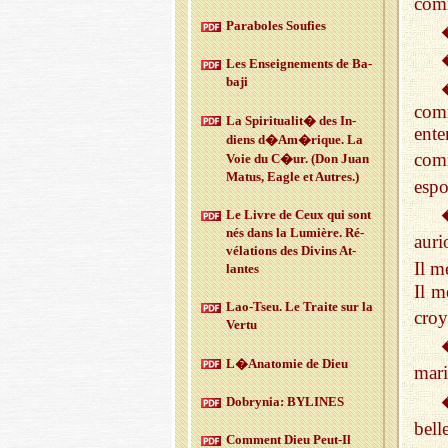
comm
Pa­ra­boles Sou­fies
Les En­sei­gne­ments de Ba­
baji
com
La Spi­ri­tua­lit� des In­
ent
diens d�Am�rique. La
comm
Voie du C�ur. (Don Juan
Matus, Eagle et Autres.)
esp
Le Livre de Ceux qui sont
nés dans la Lu­mière. Ré­
auri
vé­la­tions des Di­vins At­
Il m
lantes
Il m
Lao-Tseu. Le Traite sur la
croy
Vertu
L�Ana­to­mie de Dieu
mar
Do­bry­nia: BY­LINES
bell
Com­ment Dieu Peut-Il