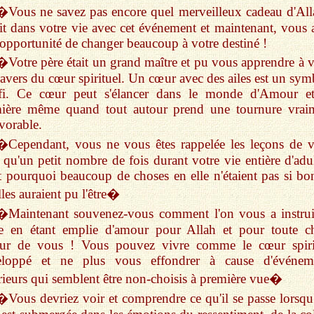
�Vous ne savez pas encore quel merveilleux cadeau d'All
it dans votre vie avec cet événement et maintenant, vous 
opportunité de changer beaucoup à votre destiné !
�Votre père était un grand maître et pu vous apprendre à v
ravers du cœur spirituel. Un cœur avec des ailes est un sym
fi. Ce cœur peut s'élancer dans le monde d'Amour e
ière même quand tout autour prend une tournure vrai
vorable.
�Cependant, vous ne vous êtes rappelée les leçons de v
 qu'un petit nombre de fois durant votre vie entière d'adul
t pourquoi beaucoup de choses en elle n'étaient pas si bo
lles auraient pu l'être�
�Maintenant souvenez-vous comment l'on vous a instrui
re en étant emplie d'amour pour Allah et pour toute c
our de vous ! Vous pouvez vivre comme le cœur spiri
eloppé et ne plus vous effondrer à cause d'événem
rieurs qui semblent être non-choisis à première vue�
�Vous devriez voir et comprendre ce qu'il se passe lorsqu