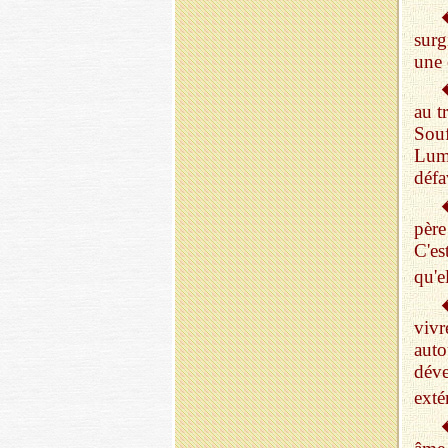
surg
une 
au t
Sou
Lum
défa
père
C'es
qu'e
viv
aut
dév
exté