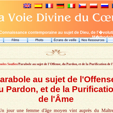
Connaissance contemporaine au sujet de Dieu, de l'�volution,
M�thodolog
oles Soufies
/Parabole au sujet de l'Offense, du Pardon, et de la Purification de 
arabole au sujet de l'Offens
u Pardon, et de la Purificati
de l'Âme
Un jour une femme d'âge moyen vint auprès du Maîtr