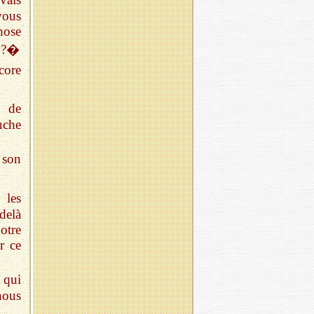
vous
hose
h ?�
core
t de
uche
 son
 les
delà
otre
r ce
 qui
nous