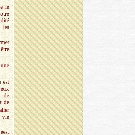
e le
otre
dité
 les
rmet
être
 une
 est
yeux
s de
t de
ller
 vie
ées,