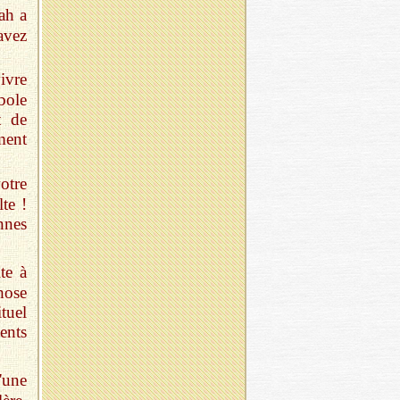
ah a
avez
ivre
bole
t de
ment
otre
te !
nnes
te à
hose
tuel
ents
'une