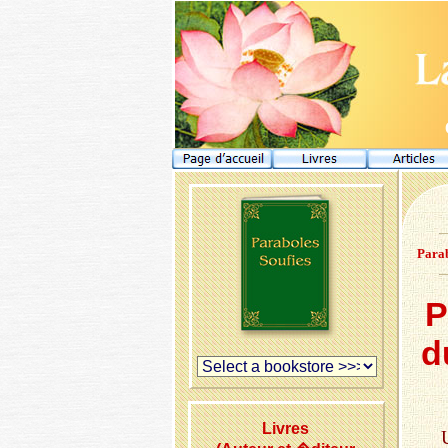
Parab
P
d
Livres