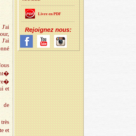
Livre en PDF
J'ai
Re­joi­gnez nous:
our,
J'ai
onné
Nous
ant�
tre�
ui et
s de
très
te et