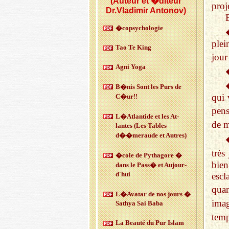
(Auteur et �diteur
proj
Dr.Vladimir Antonov)
E
�co­psy­cho­lo­gie
plei
Tao Te King
jour
Agni Yoga
B�nis Sont les Purs de
qui 
C�ur!!
pens
L�At­lan­tide et les At­
de 
lantes (Les Tables
d��me­raude et Autres)
très
�cole de Py­tha­gore �
bie
dans le Pass� et Au­jour­
d'hui
escl
quan
L�Ava­tar de nos jours �
imag
Sa­thya Sai Baba
tem
La Beauté du Pur Islam