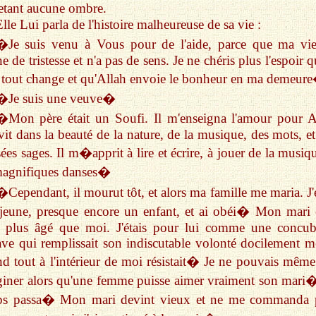
etant aucune ombre.
lle Lui parla de l'histoire malheureuse de sa vie :
�Je suis venu à Vous pour de l'aide, parce que ma vie
ne de tristesse et n'a pas de sens. Je ne chéris plus l'espoir 
 tout change et qu'Allah envoie le bonheur en ma demeur
�Je suis une veuve�
�Mon père était un Soufi. Il m'enseigna l'amour pour A
vit dans la beauté de la nature, de la musique, des mots, et
ées sages. Il m�apprit à lire et écrire, à jouer de la musiq
magnifiques danses�
�Cependant, il mourut tôt, et alors ma famille me maria. J'é
 jeune, presque encore un enfant, et ai obéi� Mon mari é
n plus âgé que moi. J'étais pour lui comme une concub
ave qui remplissait son indiscutable volonté docilement 
d tout à l'intérieur de moi résistait� Je ne pouvais même
iner alors qu'une femme puisse aimer vraiment son mari
ps passa� Mon mari devint vieux et ne me commanda 