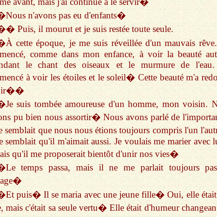
e avant, mais j'ai continué à le servir�
�Nous n'avons pas eu d'enfants�
�� Puis, il mourut et je suis restée toute seule.
�À cette époque, je me suis réveillée d'un mauvais rêve. 
mencé, comme dans mon enfance, à voir la beauté aut
endant le chant des oiseaux et le murmure de l'eau. 
encé à voir les étoiles et le soleil� Cette beauté m'a red
oir��
�Je suis tombée amoureuse d'un homme, mon voisin. 
ons pu bien nous assortir� Nous avons parlé de l'import
e semblait que nous nous étions toujours compris l'un l'au
e semblait qu'il m'aimait aussi. Je voulais me marier avec l
ais qu'il me proposerait bientôt d'unir nos vies�
�Le temps passa, mais il ne me parlait toujours pa
iage�
�Et puis� Il se maria avec une jeune fille� Oui, elle était 
e, mais c'était sa seule vertu� Elle était d'humeur changean