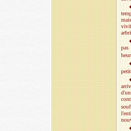
temp
mai
vivi
arbr
pas
heur
peti
arri
d'u
cont
souf
l'en
nouv