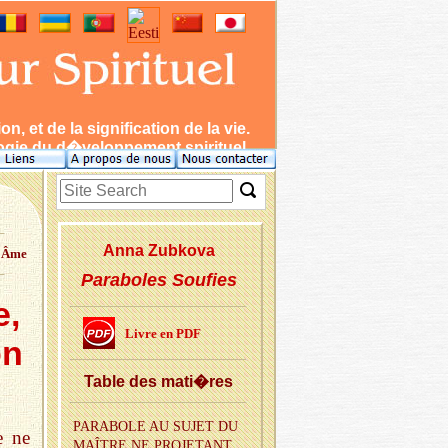
 et de la signification de la vie.
ie du d�veloppement spirituel.
Anna Zub­kova
l'Âme
Paraboles Soufies
e,
Livre en PDF
on
Table des mati�res
PA­RA­BOLE AU SUJET DU
e ne
MAÎTRE NE PRO­JE­TANT