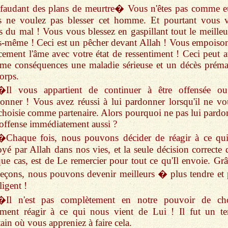
faudant des plans de meurtre� Vous n'êtes pas comme e
s ne voulez pas blesser cet homme. Et pourtant vous 
es du mal ! Vous vous blessez en gaspillant tout le meilleu
-même ! Ceci est un pêcher devant Allah ! Vous empoiso
ement l'âme avec votre état de ressentiment ! Ceci peut a
e conséquences une maladie sérieuse et un décès préma
orps.
�Il vous appartient de continuer à être offensée o
onner ! Vous avez réussi à lui pardonner lorsqu'il ne vo
choisie comme partenaire. Alors pourquoi ne pas lui pardo
offense immédiatement aussi ?
�Chaque fois, nous pouvons décider de réagir à ce qui
yé par Allah dans nos vies, et la seule décision correcte 
ue cas, est de Le remercier pour tout ce qu'Il envoie. Grâ
leçons, nous pouvons devenir meilleurs � plus tendre et 
ligent !
�Il n'est pas complètement en notre pouvoir de cho
ment réagir à ce qui nous vient de Lui ! Il fut un t
tain où vous appreniez à faire cela.