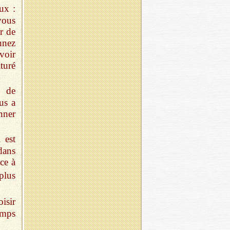
ux :
vous
r de
nnez
voir
turé
u de
us a
nner
 est
dans
ce à
plus
isir
emps