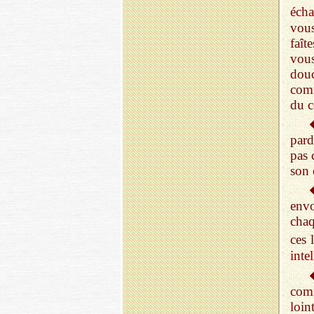
écha
vou
faît
vous
douc
comm
du c
pard
pas 
son 
envo
chaq
ces 
intel
com
loin