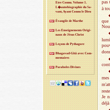
pas 
Etre Connu. Vo­lume 1.
L�au­to­bio­gra­phie du Sa­
à to
vant, Ayant Connu le Dieu
que 
Évan­gile de Marthe
Nous
Les En­sei­gne­ments Ori­gi­
naux de Jésus Christ
lumi
Le­çons de Py­tha­gore
pouv
donn
Bha­ga­vad-Gîtâ avec Com­
men­taires
cont
Pa­ra­boles Di­vines
mes
m'at
rest
Je n
déj