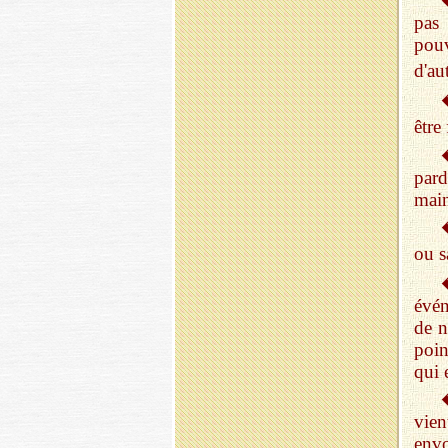
pas
pou
d'au
êtr
pard
main
ou s
évén
de n
poin
qui 
vien
envo