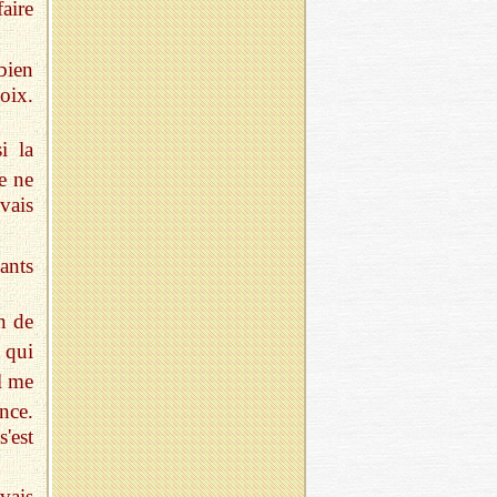
aire
bien
oix.
i la
e ne
vais
ants
n de
 qui
l me
nce.
'est
vais