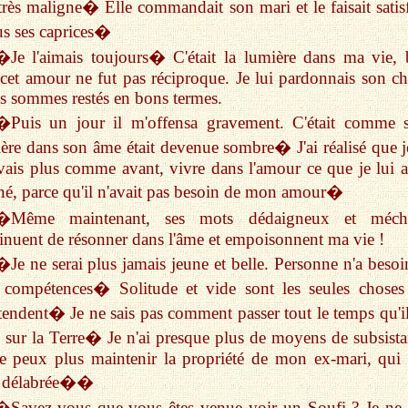
très maligne� Elle commandait son mari et le faisait satisf
us ses caprices�
�Je l'aimais toujours� C'était la lumière dans ma vie, 
cet amour ne fut pas réciproque. Je lui pardonnais son ch
 sommes restés en bons termes.
�Puis un jour il m'offensa gravement. C'était comme s
ère dans son âme était devenue sombre� J'ai réalisé que j
ais plus comme avant, vivre dans l'amour ce que je lui a
é, parce qu'il n'avait pas besoin de mon amour�
�Même maintenant, ses mots dédaigneux et méch
inuent de résonner dans l'âme et empoisonnent ma vie !
�Je ne serai plus jamais jeune et belle. Personne n'a besoi
 compétences� Solitude et vide sont les seules choses
tendent� Je ne sais pas comment passer tout le temps qu'i
e sur la Terre� Je n'ai presque plus de moyens de subsista
e peux plus maintenir la propriété de mon ex-mari, qui s
à délabrée��
�Savez-vous que vous êtes venue voir un Soufi ? Je ne 