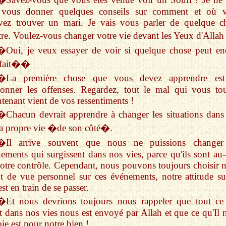
 vous donner quelques conseils sur comment et où 
vez trouver un mari. Je vais vous parler de quelque c
tre. Voulez-vous changer votre vie devant les Yeux d'Alla
�Oui, je veux essayer de voir si quelque chose peut en
e fait��
�La première chose que vous devez apprendre es
onner les offenses. Regardez, tout le mal qui vous to
tenant vient de vos ressentiments !
�Chacun devrait apprendre à changer les situations dans
a propre vie �de son côté�.
�Il arrive souvent que nous ne puissions changer
ements qui surgissent dans nos vies, parce qu'ils sont au-
otre contrôle. Cependant, nous pouvons toujours choisir n
t de vue personnel sur ces événements, notre attitude su
est en train de se passer.
�Et nous devrions toujours nous rappeler que tout ce
t dans nos vies nous est envoyé par Allah et que ce qu'Il 
ie est pour notre bien !