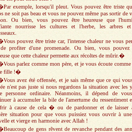
�Par exemple, lorsqu'il pleut. Vous pouvez être triste qu
s ne soit pas beau et vous ne pouvez même pas sortir de v
son. Ou bien, vous pouvez être heureuse que l'humi
fiante nourrisse les cultures et l'herbe, les arbres et
isseaux.
�Vous pouvez être triste car, l'intense chaleur ne vous pe
 de profiter d'une promenade. Ou bien, vous pouvez 
euse que cette chaleur permette aux récoltes de mûrir.�
�Vous parlez comme mon père, et je vous écoute comme
te fille !�
�Vous avez été offensée, et je sais même que ce qui vous
vée n'est pas juste si nous regardons la situation avec les 
ne personne ordinaire. Néanmoins, il dépend de vou
inuer à accumuler la bile de l'amertume du ressentiment e
frir à cause de cela � ou de pardonner et de laisser a
tière situation pour que vous puissiez vous ouvrir à une
elle et vierge en harmonie avec Allah !
�Beaucoup de gens rêvent de revanche pendant des ann